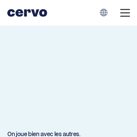
Parlons de l’augmentation de vos
profits, et non de vos effectifs.
Votre arme secrète.
Récupérez votre temps précieux. Allez plus loin.
Permettez à l’équipe de Cervo de vous libérer de
vos tâches quotidiennes, afin que vous puissiez
concentrer vos efforts sur le développement de
votre créativité et de votre entreprise, dès
aujourd’hui.
On joue bien avec les autres.